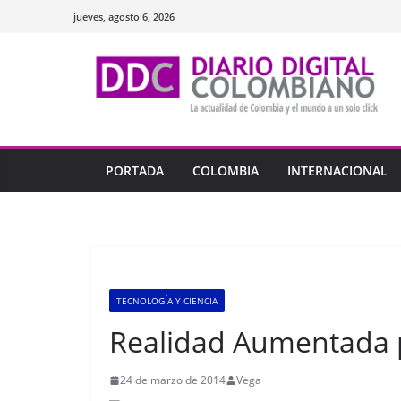
Saltar
jueves, agosto 6, 2026
al
contenido
PORTADA
COLOMBIA
INTERNACIONAL
TECNOLOGÍA Y CIENCIA
Realidad Aumentada po
24 de marzo de 2014
Vega