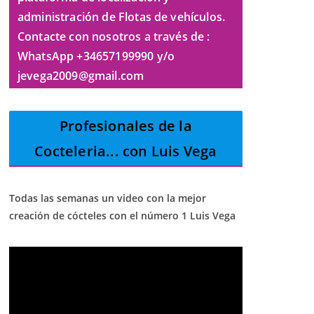
administración de Flotas de vehículos.
Contacte con nosotros a través de :
WhatsApp +34657199990 y/o
jevega2009@gmail.com
Profesionales de la
Cocteleria
... con Luis Vega
Todas las semanas un video con la mejor
creación de cócteles con el número 1 Luis Vega