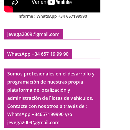
Informe : WhatsApp +34 657199990
jevega2009@gmail.com
WhatsApp +34 657 19 99 90
Somos profesionales en el desarrollo y
programación de nuestras propia
plataforma de localización y
administración de Flotas de vehículos.
Contacte con nosotros a través de :
WhatsApp +34657199990 y/o
jevega2009@gmail.com