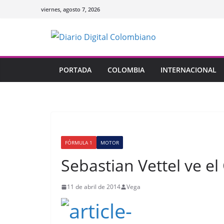
Saltar
viernes, agosto 7, 2026
al
contenido
PORTADA
COLOMBIA
INTERNACIONAL
FÓRMULA 1
MOTOR
Sebastian Vettel ve e
11 de abril de 2014
Vega