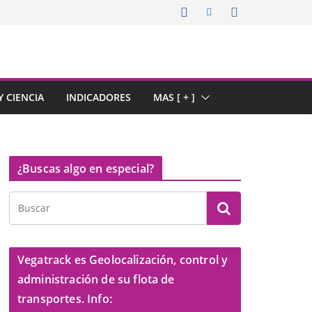
 CIENCIA
INDICADORES
MAS [ + ]
¿Buscas algo en especial?
Vegatrack es Geolocalización, control y
administración de su flota de
transportes. Info: