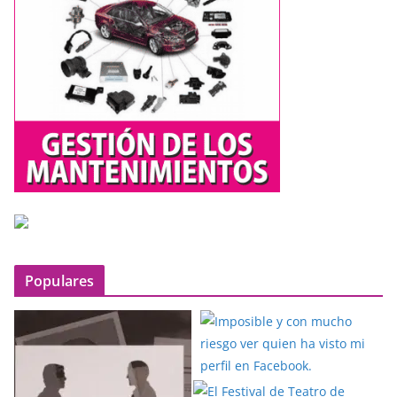
e
o
Populares