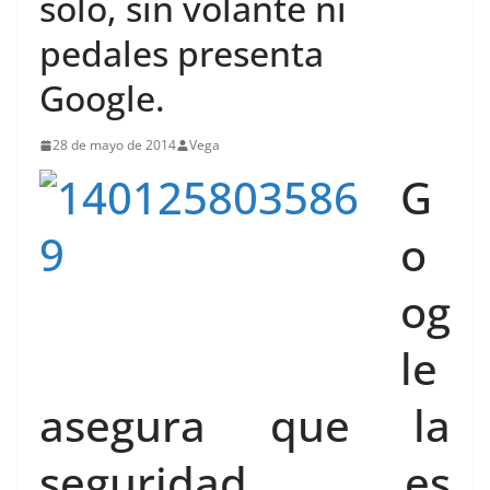
solo, sin volante ni
pedales presenta
Google.
28 de mayo de 2014
Vega
G
o
og
le
asegura que la
seguridad es