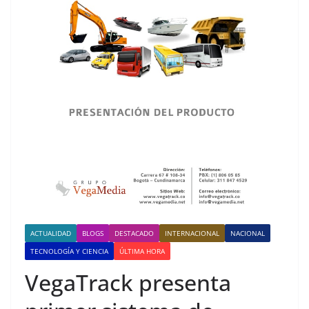
ACTUALIDAD
BLOGS
DESTACADO
INTERNACIONAL
NACIONAL
TECNOLOGÍA Y CIENCIA
ÚLTIMA HORA
VegaTrack presenta