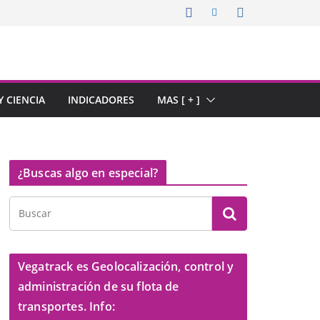
 CIENCIA
INDICADORES
MAS [ + ]
¿Buscas algo en especial?
Vegatrack es Geolocalización, control y
administración de su flota de
transportes. Info: