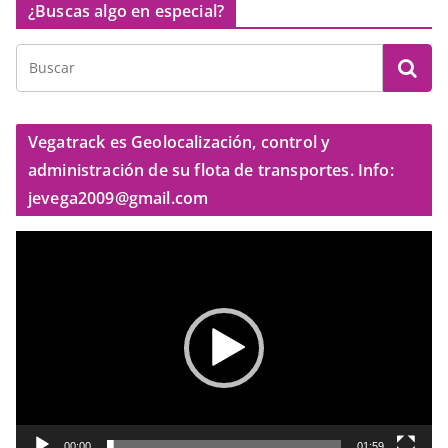
¿Buscas algo en especial?
Vegatrack es Geolocalización, control y
administración de su flota de transportes. Info:
jevega2009@gmail.com
R
e
p
r
o
d
u
c
t
00:00
01:59