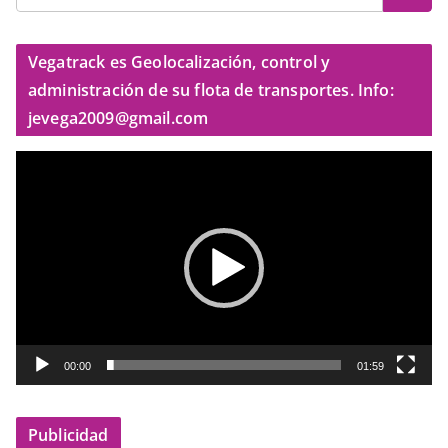
Vegatrack es Geolocalización, control y
administración de su flota de transportes. Info:
jevega2009@gmail.com
R
e
p
r
o
d
u
c
t
00:00
01:59
o
r
Publicidad
d