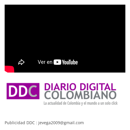
Publicidad DDC : jevega2009@gmail.com