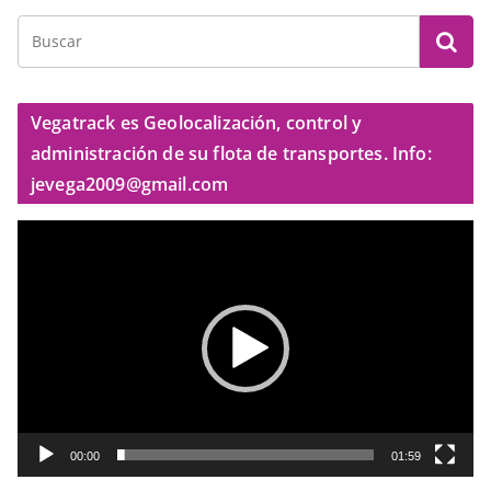
Vegatrack es Geolocalización, control y
administración de su flota de transportes. Info:
jevega2009@gmail.com
R
e
p
r
o
d
u
c
t
00:00
01:59
o