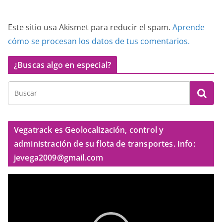
Este sitio usa Akismet para reducir el spam.
Aprende
cómo se procesan los datos de tus comentarios.
¿Buscas algo en especial?
Vegatrack es Geolocalización, control y
administración de su flota de transportes. Info:
jevega2009@gmail.com
R
e
p
r