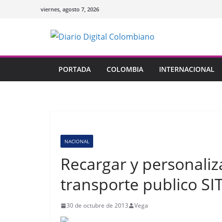
Saltar
viernes, agosto 7, 2026
al
contenido
PORTADA
COLOMBIA
INTERNACIONAL
NACIONAL
Recargar y personaliza
transporte publico SI
30 de octubre de 2013
Vega