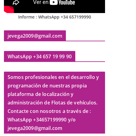
Informe : WhatsApp +34 657199990
jevega2009@gmail.com
WhatsApp +34 657 19 99 90
Somos profesionales en el desarrollo y
programación de nuestras propia
plataforma de localización y
administración de Flotas de vehículos.
Contacte con nosotros a través de :
WhatsApp +34657199990 y/o
jevega2009@gmail.com