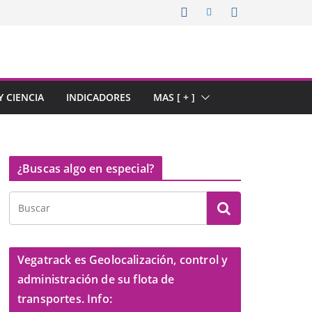
 CIENCIA
INDICADORES
MAS [ + ]
¿Buscas algo en especial?
Vegatrack es Geolocalización, control y
administración de su flota de
transportes. Info: