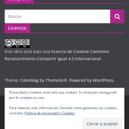
Licencia:
Esta obra está bajo una
licencia de Creative Commons
Reconocimiento-Compartir Igual 4.0 Internacional
.
Theme:
ColorMag by ThemeGrill
.
Powered by WordPress
.
Privacidad y cookies: este sitio usa cookies. Si continúas navegando
por él, aceptas su uso.
Para obtener más información, incluido cómo gestionar las cookies,
Copyright © 2026
Diario Digital Colombiano
. Todos los
consulta:
Política de privacidad y Cookies
derechos reservados.
Tema:
ColorMag
por ThemeGrill. Funciona con
WordPress
.