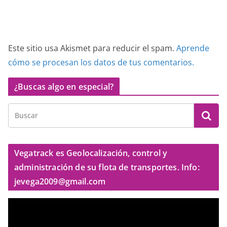
Este sitio usa Akismet para reducir el spam.
Aprende
cómo se procesan los datos de tus comentarios.
¿Buscas algo en especial?
Vegatrack es Geolocalización, control y
administración de su flota de transportes. Info:
jevega2009@gmail.com
R
e