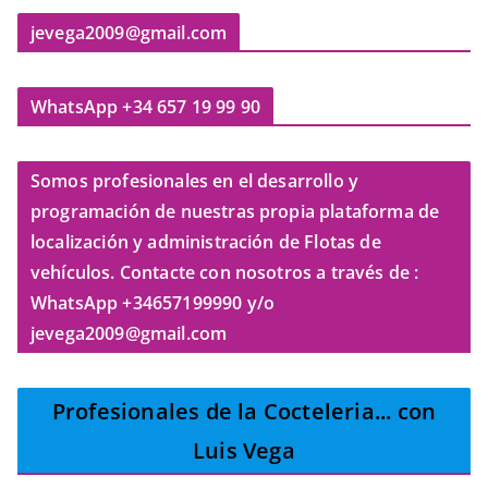
jevega2009@gmail.com
WhatsApp +34 657 19 99 90
Somos profesionales en el desarrollo y
programación de nuestras propia plataforma de
localización y administración de Flotas de
vehículos. Contacte con nosotros a través de :
WhatsApp +34657199990 y/o
jevega2009@gmail.com
Profesionales de la Cocteleria
... con
Luis Vega