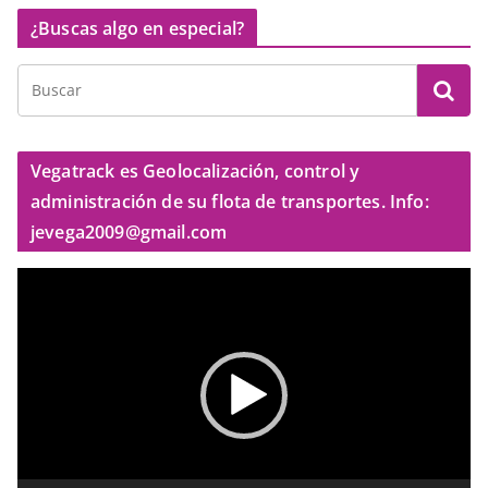
¿Buscas algo en especial?
Vegatrack es Geolocalización, control y
administración de su flota de transportes. Info:
jevega2009@gmail.com
R
e
p
r
o
d
u
c