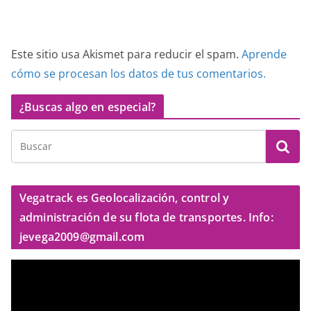
Este sitio usa Akismet para reducir el spam.
Aprende
cómo se procesan los datos de tus comentarios.
¿Buscas algo en especial?
Vegatrack es Geolocalización, control y
administración de su flota de transportes. Info:
jevega2009@gmail.com
R
e
p