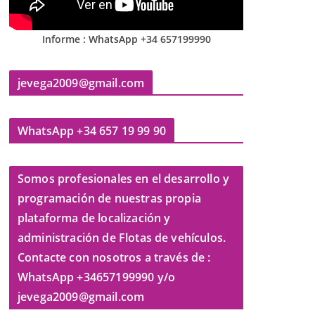
Informe : WhatsApp +34 657199990
jevega2009@gmail.com
WhatsApp +34 657 19 99 90
Somos profesionales en el desarrollo y
programación de nuestras propia
plataforma de localización y
administración de Flotas de vehículos.
Contacte con nosotros a través de :
WhatsApp +34657199990 y/o
jevega2009@gmail.com