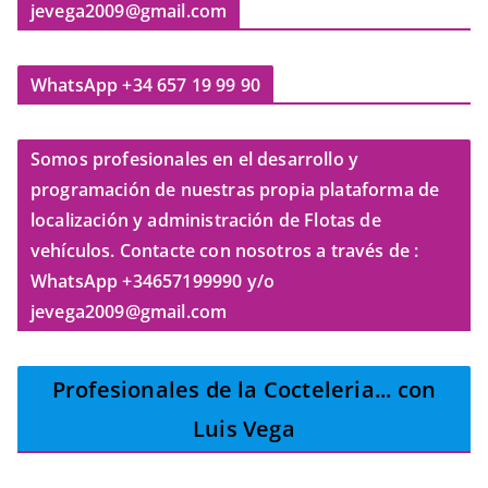
jevega2009@gmail.com
WhatsApp +34 657 19 99 90
Somos profesionales en el desarrollo y
programación de nuestras propia plataforma de
localización y administración de Flotas de
vehículos. Contacte con nosotros a través de :
WhatsApp +34657199990 y/o
jevega2009@gmail.com
Profesionales de la Cocteleria
... con
Luis Vega