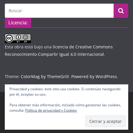
Licencia:
Esta obra está bajo una
licencia de Creative Commons
Reconocimiento-Compartir Igual 4.0 Internacional
.
Theme:
ColorMag by ThemeGrill
.
Powered by WordPress
.
Privacidad y cookies: este sitio usa cookies. Si continúas navegando
por él, aceptas su uso.
Para obtener más información, incluido cómo gestionar las cookies,
Copyright © 2026
Diario Digital Colombiano
. Todos los
consulta:
Política de privacidad y Cookies
derechos reservados.
Tema:
ColorMag
por ThemeGrill. Funciona con
WordPress
.