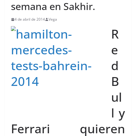
semana en Sakhir.
4 de abril de 2014
Vega
R
e
d
B
ul
l y
Ferrari quieren