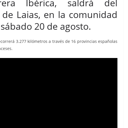
rera Ibérica, saldrá del
 de Laias, en la comunidad
o sábado 20 de agosto.
ecorrerá 3.277 kilómetros a través de 16 provincias españolas
nceses.