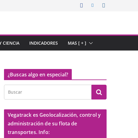
 CIENCIA
INDICADORES
MAS [ + ]
¿Buscas algo en especial?
Vegatrack es Geolocalización, control y
administración de su flota de
transportes. Info: