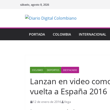
Saltar
sábado, agosto 8, 2026
al
contenido
PORTADA
COLOMBIA
INTERNACIONAL
CICLISMO
DEPORTES
DESTACADO
Lanzan en video como 
vuelta a España 2016
12 de enero de 2016
Vega