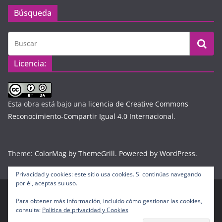
Búsqueda
Licencia:
Esta obra está bajo una
licencia de Creative Commons
Reconocimiento-Compartir Igual 4.0 Internacional
.
Theme:
ColorMag by ThemeGrill
.
Powered by WordPress
.
Privacidad y cookies: este sitio usa cookies. Si continúas navegando
por él, aceptas su uso.
Para obtener más información, incluido cómo gestionar las cookies,
Copyright © 2026
Diario Digital Colombiano
. Todos los
consulta:
Política de privacidad y Cookies
derechos reservados.