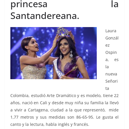
princesa la
Santandereana.
Laura
Gonzál
ez
Ospin
a, es
la
nueva
Señori
ta
Colombia, estudió Arte Dramático y es modelo, tiene 22
años, nació en Cali y desde muy niña su familia la llevó
a vivir a Cartagena, ciudad a la que representó, mide
1,77 metros y sus medidas son 86-65-95. Le gusta el
canto y la lectura, habla inglés y francés.