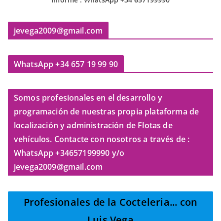
jevega2009@gmail.com
WhatsApp +34 657 19 99 90
Somos profesionales en el desarrollo y
programación de nuestras propia plataforma de
localización y administración de Flotas de
vehículos. Contacte con nosotros a través de :
WhatsApp +34657199990 y/o
jevega2009@gmail.com
Profesionales de la Cocteleria
... con
Luis Vega