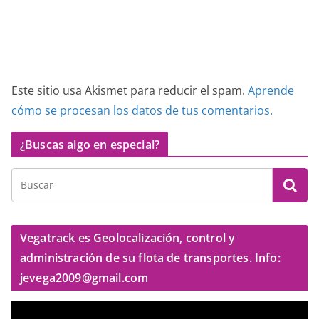
Este sitio usa Akismet para reducir el spam.
Aprende
cómo se procesan los datos de tus comentarios.
¿Buscas algo en especial?
Vegatrack es Geolocalización, control y
administración de su flota de transportes. Info:
jevega2009@gmail.com
R