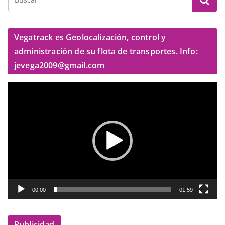
Vegatrack es Geolocalización, control y
administración de su flota de transportes. Info:
jevega2009@gmail.com
R
e
p
r
o
d
u
c
t
00:00
01:59
o
r
Publicidad