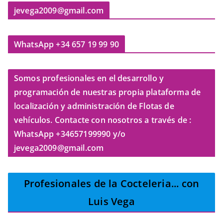
jevega2009@gmail.com
WhatsApp +34 657 19 99 90
Somos profesionales en el desarrollo y
programación de nuestras propia plataforma de
localización y administración de Flotas de
vehículos. Contacte con nosotros a través de :
WhatsApp +34657199990 y/o
jevega2009@gmail.com
Profesionales de la Cocteleria
... con
Luis Vega