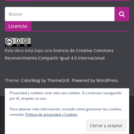
Licencia:
Esta obra está bajo una
licencia de Creative Commons
Reconocimiento-Compartir Igual 4.0 Internacional
.
Theme:
ColorMag by ThemeGrill
.
Powered by WordPress
.
Privacidad y cookies: este sitio usa cookies. Si continúas navegando
por él, aceptas su uso.
Para obtener más información, incluido cómo gestionar las cookies,
Copyright © 2026
Diario Digital Colombiano
. Todos los
consulta:
Política de privacidad y Cookies
derechos reservados.
Tema:
ColorMag
por ThemeGrill. Funciona con
WordPress
.