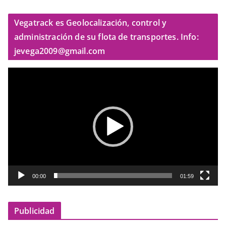
Vegatrack es Geolocalización, control y
administración de su flota de transportes. Info:
jevega2009@gmail.com
R
e
p
r
o
d
u
c
t
00:00
01:59
o
r
Publicidad
d
e