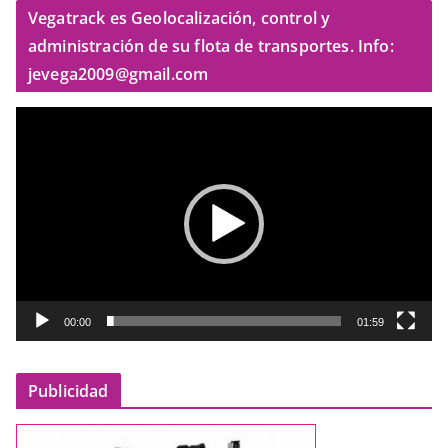
Vegatrack es Geolocalización, control y
administración de su flota de transportes. Info:
jevega2009@gmail.com
R
e
p
r
o
d
u
c
t
00:00
01:59
o
r
Publicidad
d
e
v