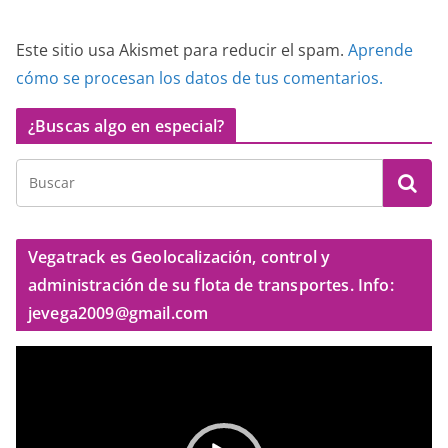
Este sitio usa Akismet para reducir el spam.
Aprende
cómo se procesan los datos de tus comentarios.
¿Buscas algo en especial?
Vegatrack es Geolocalización, control y
administración de su flota de transportes. Info:
jevega2009@gmail.com
R
e
p
r