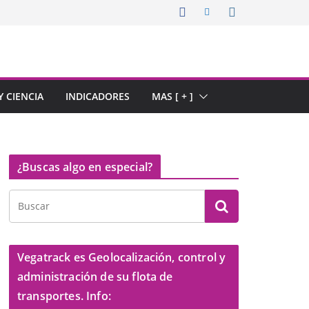
 CIENCIA
INDICADORES
MAS [ + ]
¿Buscas algo en especial?
Vegatrack es Geolocalización, control y
administración de su flota de
transportes. Info: