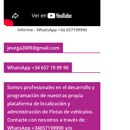
Informe : WhatsApp +34 657199990
jevega2009@gmail.com
WhatsApp +34 657 19 99 90
Somos profesionales en el desarrollo y
programación de nuestras propia
plataforma de localización y
administración de Flotas de vehículos.
Contacte con nosotros a través de :
WhatsApp +34657199990 y/o