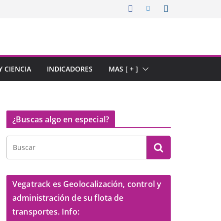
 CIENCIA
INDICADORES
MAS [ + ]
¿Buscas algo en especial?
Vegatrack es Geolocalización, control y
administración de su flota de
transportes. Info: