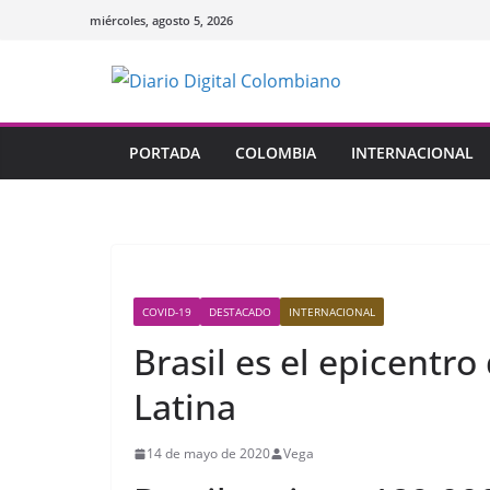
Saltar
miércoles, agosto 5, 2026
al
contenido
PORTADA
COLOMBIA
INTERNACIONAL
COVID-19
DESTACADO
INTERNACIONAL
Brasil es el epicentr
Latina
14 de mayo de 2020
Vega