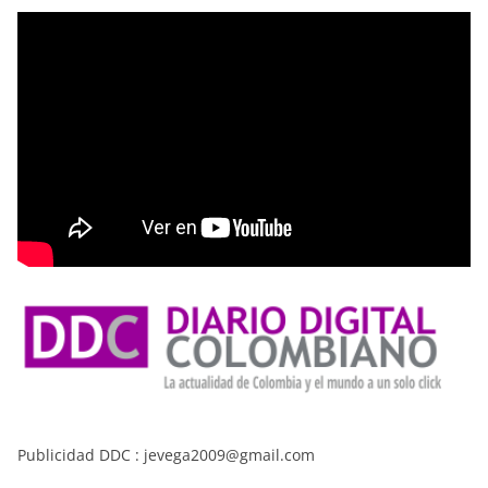
Publicidad DDC : jevega2009@gmail.com