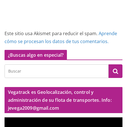
Este sitio usa Akismet para reducir el spam.
Aprende
cómo se procesan los datos de tus comentarios.
¿Buscas algo en especial?
Vegatrack es Geolocalización, control y
administración de su flota de transportes. Info:
jevega2009@gmail.com
R