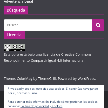
Advertencia Legal
Búsqueda
Licencia:
Esta obra está bajo una
licencia de Creative Commons
Reconocimiento-Compartir Igual 4.0 Internacional
.
Theme:
ColorMag by ThemeGrill
.
Powered by WordPress
.
Privacidad y cookies: este sitio usa cookies. Si continúas navegando
por él, aceptas su uso.
Para obtener más información, incluido cómo gestionar las cookies,
Copyright © 2026
Diario Digital Colombiano
. Todos los
consulta:
Política de privacidad y Cookies