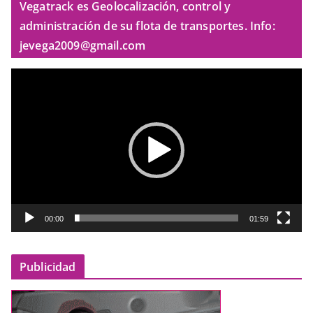
Vegatrack es Geolocalización, control y
administración de su flota de transportes. Info:
jevega2009@gmail.com
R
e
p
r
o
d
u
c
t
00:00
01:59
o
r
Publicidad
d
e
v