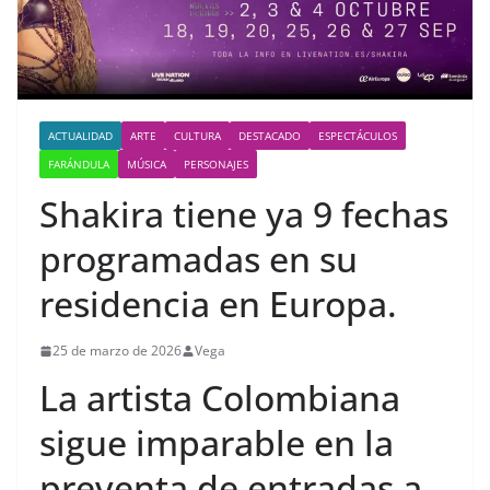
ACTUALIDAD
ARTE
CULTURA
DESTACADO
ESPECTÁCULOS
FARÁNDULA
MÚSICA
PERSONAJES
Shakira tiene ya 9 fechas
programadas en su
residencia en Europa.
25 de marzo de 2026
Vega
La artista Colombiana
sigue imparable en la
preventa de entradas a