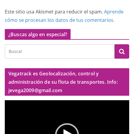
Este sitio usa Akismet para reducir el spam.
Aprende
cómo se procesan los datos de tus comentarios.
¿Buscas algo en especial?
Vegatrack es Geolocalización, control y
administración de su flota de transportes. Info:
jevega2009@gmail.com
R
e
p
r
o