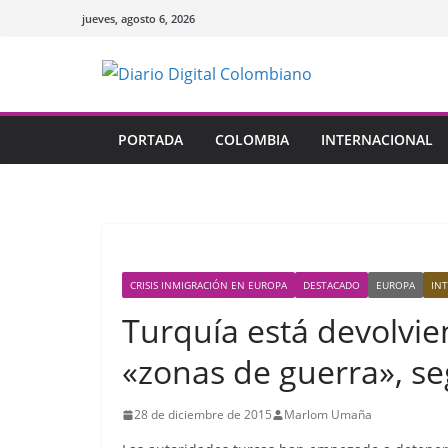
Saltar
jueves, agosto 6, 2026
al
contenido
PORTADA
COLOMBIA
INTERNACIONAL
CRISIS INMIGRACIÓN EN EUROPA
DESTACADO
EUROPA
IN
Turquía está devolvie
«zonas de guerra», se
28 de diciembre de 2015
Marlom Umaña