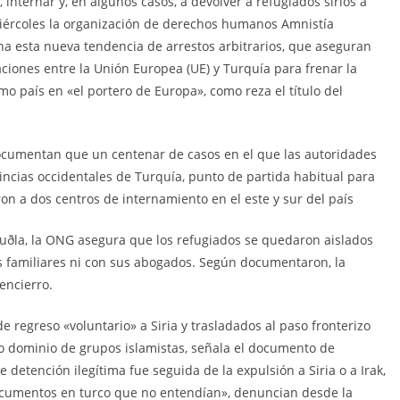
nternar y, en algunos casos, a devolver a refugiados sirios a
iércoles la organización de derechos humanos Amnistía
ona esta nueva tendencia de arrestos arbitrarios, que aseguran
ciones entre la Unión Europea (UE) y Turquía para frenar la
mo país en «el portero de Europa», como reza el título del
documentan que un centenar de casos en el que las autoridades
vincias occidentales de Turquía, punto de partida habitual para
aron a dos centros de internamiento en el este y sur del país
Muðla, la ONG asegura que los refugiados se quedaron aislados
s familiares ni con sus abogados. Según documentaron, la
encierro.
e regreso «voluntario» a Siria y trasladados al paso fronterizo
ajo dominio de grupos islamistas, señala el documento de
 detención ilegítima fue seguida de la expulsión a Siria o a Irak,
ocumentos en turco que no entendían», denuncian desde la