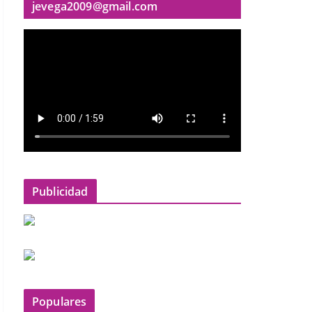
jevega2009@gmail.com
Publicidad
Populares