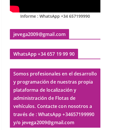
Informe : WhatsApp +34 657199990
jevega2009@gmail.com
WhatsApp +34 657 19 99 90
Somos profesionales en el desarrollo
y programación de nuestras propia
plataforma de localización y
administración de Flotas de
vehículos. Contacte con nosotros a
través de : WhatsApp +34657199990
y/o jevega2009@gmail.com