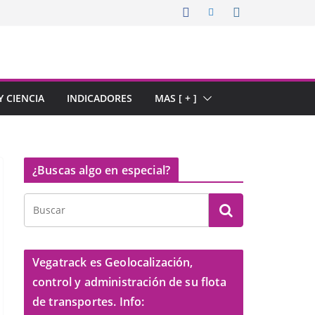
 CIENCIA
INDICADORES
MAS [ + ]
¿Buscas algo en especial?
Vegatrack es Geolocalización,
control y administración de su flota
de transportes. Info: