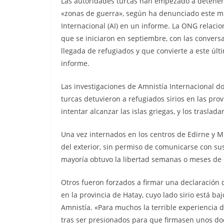
Las autoridades turcas han empezado a detener, i
«zonas de guerra», según ha denunciado este m
Internacional (AI) en un informe. La ONG relaci
que se iniciaron en septiembre, con las conversa
llegada de refugiados y que convierte a este últi
informe.
Las investigaciones de Amnistía Internacional 
turcas detuvieron a refugiados sirios en las pro
intentar alcanzar las islas griegas, y los traslad
Una vez internados en los centros de Edirne y 
del exterior, sin permiso de comunicarse con su
mayoría obtuvo la libertad semanas o meses de 
Otros fueron forzados a firmar una declaración d
en la provincia de Hatay, cuyo lado sirio está b
Amnistía. «Para muchos la terrible experiencia de
tras ser presionados para que firmasen unos d