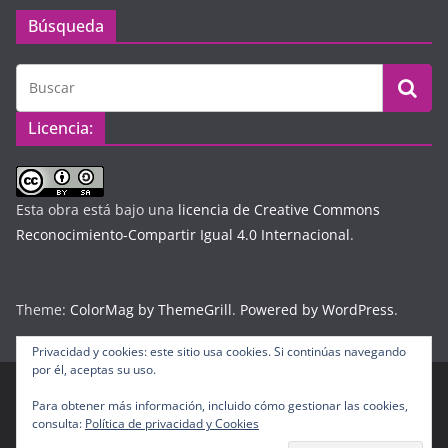
Búsqueda
Licencia:
Esta obra está bajo una
licencia de Creative Commons
Reconocimiento-Compartir Igual 4.0 Internacional
.
Theme:
ColorMag by ThemeGrill
.
Powered by WordPress
.
Privacidad y cookies: este sitio usa cookies. Si continúas navegando
por él, aceptas su uso.
Para obtener más información, incluido cómo gestionar las cookies,
Copyright © 2026
Diario Digital Colombiano
. Todos los
consulta:
Política de privacidad y Cookies
derechos reservados.