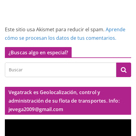
Este sitio usa Akismet para reducir el spam.
Aprende
cómo se procesan los datos de tus comentarios.
¿Buscas algo en especial?
Vegatrack es Geolocalización, control y
administración de su flota de transportes. Info:
jevega2009@gmail.com
R
e