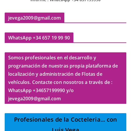
jevega2009@gmail.com
WhatsApp +34 657 19 99 90
Somos profesionales en el desarrollo y
programación de nuestras propia plataforma de
localización y administración de Flotas de
vehículos. Contacte con nosotros a través de :
WhatsApp +34657199990 y/o
jevega2009@gmail.com
Profesionales de la Cocteleria
... con
Luis Vega