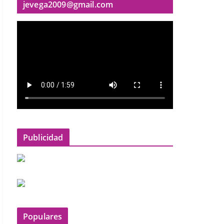
jevega2009@gmail.com
Publicidad
Populares