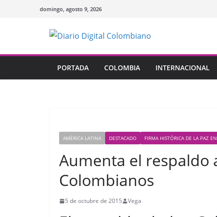
Saltar
domingo, agosto 9, 2026
al
contenido
PORTADA
COLOMBIA
INTERNACIONAL
AMÉRICA LATINA
DESTACADO
FIRMA HISTÓRICA DE LA PAZ E
Aumenta el respaldo a
Colombianos
5 de octubre de 2015
Vega