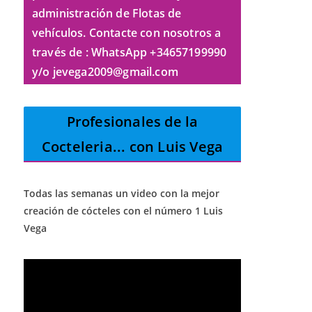
administración de Flotas de
vehículos. Contacte con nosotros a
través de : WhatsApp +34657199990
y/o jevega2009@gmail.com
Profesionales de la
Cocteleria
... con Luis Vega
Todas las semanas un video con la mejor
creación de cócteles con el número 1 Luis
Vega