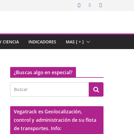
 CIENCIA
INDICADORES
MAS [ + ]
¿Buscas algo en especial?
Vegatrack es Geolocalización,
control y administración de su flota
de transportes. Info: