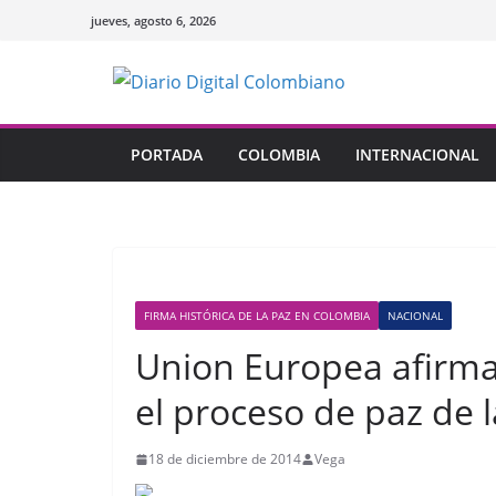
Saltar
jueves, agosto 6, 2026
al
contenido
PORTADA
COLOMBIA
INTERNACIONAL
FIRMA HISTÓRICA DE LA PAZ EN COLOMBIA
NACIONAL
Union Europea afirma
el proceso de paz de 
18 de diciembre de 2014
Vega