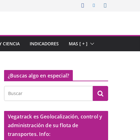
 CIENCIA
INDICADORES
MAS [ + ]
¿Buscas algo en especial?
Vegatrack es Geolocalización, control y
administración de su flota de
transportes. Info: