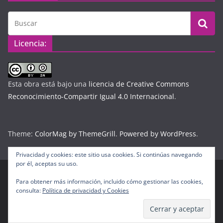
Licencia:
Esta obra está bajo una
licencia de Creative Commons
Reconocimiento-Compartir Igual 4.0 Internacional
.
Theme:
ColorMag by ThemeGrill
.
Powered by WordPress
.
Privacidad y cookies: este sitio usa cookies. Si continúas navegando
por él, aceptas su uso.
Para obtener más información, incluido cómo gestionar las cookies,
Copyright © 2026
Diario Digital Colombiano
. Todos los
consulta:
Política de privacidad y Cookies
derechos reservados.
Tema:
ColorMag
por ThemeGrill. Funciona con
WordPress
.