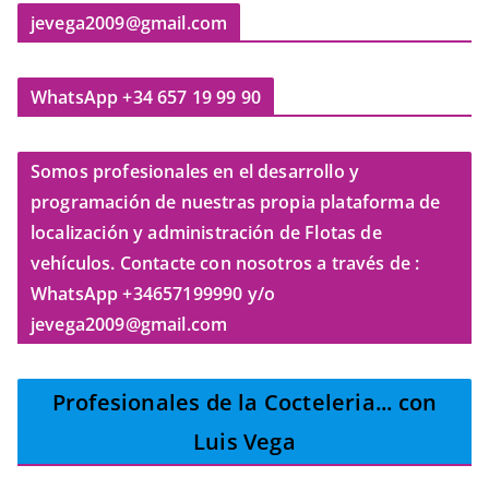
jevega2009@gmail.com
WhatsApp +34 657 19 99 90
Somos profesionales en el desarrollo y
programación de nuestras propia plataforma de
localización y administración de Flotas de
vehículos. Contacte con nosotros a través de :
WhatsApp +34657199990 y/o
jevega2009@gmail.com
Profesionales de la Cocteleria
... con
Luis Vega