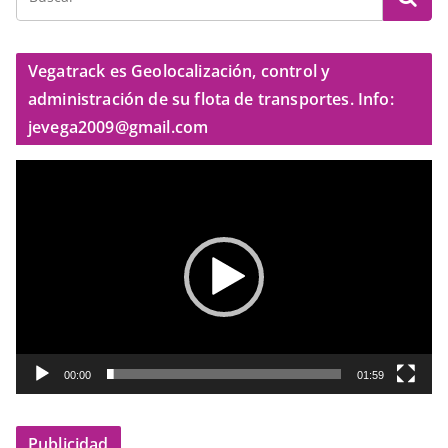
Vegatrack es Geolocalización, control y
administración de su flota de transportes. Info:
jevega2009@gmail.com
R
e
p
r
o
d
u
c
t
00:00
01:59
o
r
Publicidad
d