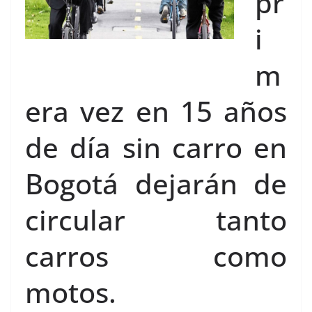
pr
i
m
era vez en 15 años
de día sin carro en
Bogotá dejarán de
circular tanto
carros como
motos.