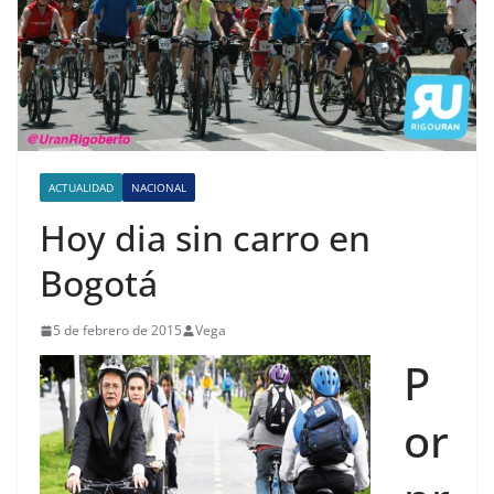
ACTUALIDAD
NACIONAL
Hoy dia sin carro en
Bogotá
5 de febrero de 2015
Vega
P
or